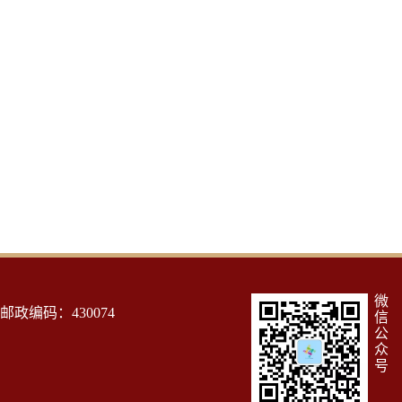
微
政编码：430074
信
公
众
号