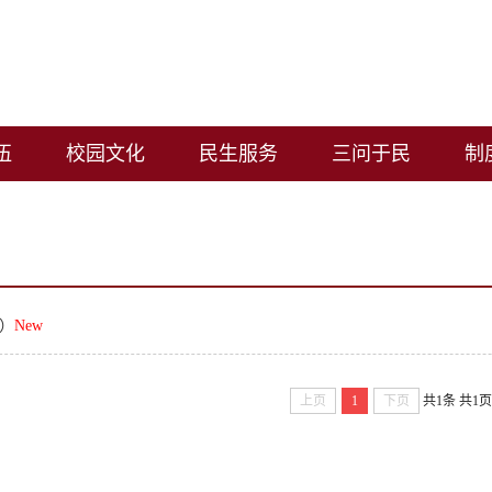
伍
校园文化
民生服务
三问于民
制
7）
New
上页
1
下页
共1条
共1页