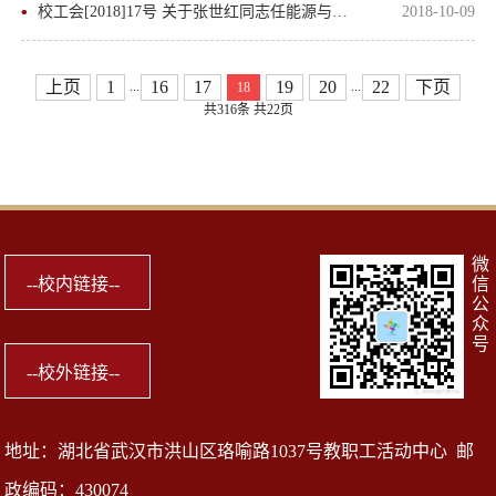
校工会[2018]17号 关于张世红同志任能源与动力工程学院工会主席的批复
2018-10-09
上页
1
16
17
19
20
22
下页
...
...
18
共316条
共22页
微
信
公
众
号
地址：湖北省武汉市洪山区珞喻路1037号教职工活动中心 邮
政编码：430074