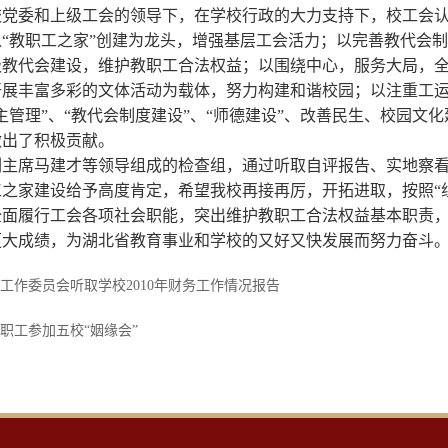
党委和上级工会的领导下，在学校行政的大力支持下，校工会认
“教职工之家”创建为龙头，增强基层工会活力；以完善教代会
教代会建设，维护教职工合法权益；以围绕中心，服务大局，全
开展丰富多彩的文体活动为载体，努力构建和谐校园；以注重工
主管理”、“教代会制度建设”、“师德建设”、改善民生、校园
做出了积极贡献。
副主席马建才等领导组成的检查组，通过听取自评报告、实地察
之家建设给予高度肯定，希望我校再接再厉，开拓进取，按照“
全面履行工会各项社会职能，突出维护教职工合法权益基本职责
更大成绩，为湖北省教育事业和学校的又好又快发展而努力奋斗
工作委员会听取学校2010年财务工作情况报告
职工参加五校“姻缘会”