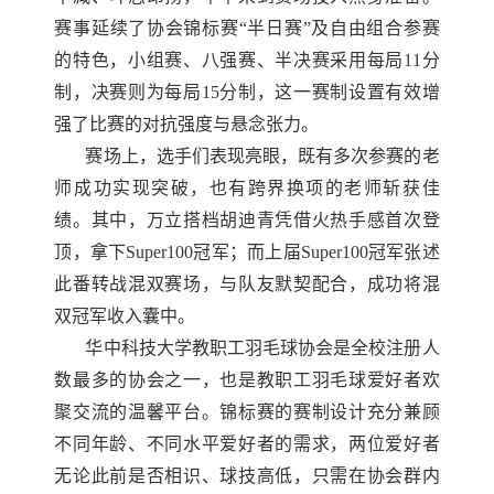
赛事延续了协会锦标赛
“半日赛”及自由组合参赛
的特色，小组赛、八强赛、半决赛采用每局11分
制，决赛则为每局15分制，这一
赛制
设置有效增
强了比赛的对抗强度与悬念张力。
赛场上，选手们表现亮眼，既有多次参赛的老
师成功实现突破，也有跨界换项的老师斩获佳
绩。其中，万立搭档胡迪青凭借火热手感首次登
顶，拿下
Super100冠军；而上届Super100冠军张述
此番转战混双赛场，与队友默契配合，成功将混
双冠军收入囊中。
华中科技大学教职工羽毛球协会是全校注册人
数最多的协会之一，也是教职工羽毛球爱好者欢
聚交流的温馨平台。锦标赛的赛制设计充分兼顾
不同年龄、不同水平爱好者的需求，
两位爱好者
无论此前是否相识、球技高低，只需在协会群内