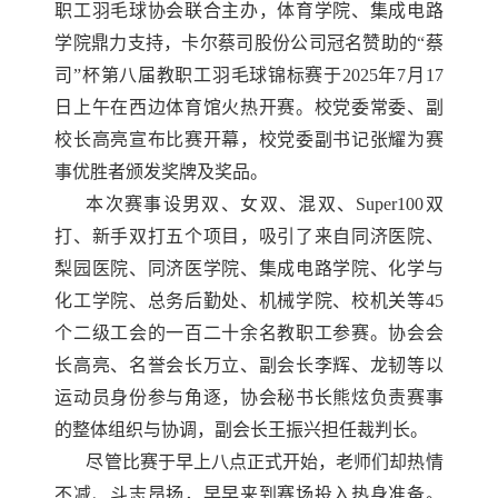
职工羽毛球协会联合主办，体育学院、集成电路
学院鼎力支持，卡尔蔡司股份公司冠名赞助的“蔡
司”杯第八届教职工羽毛球锦标赛于2025年7月17
日上午在西边体育馆火热开赛。校党委常委、副
校长高亮宣布比赛开幕，校党委副书记张耀为赛
事优胜者颁发奖牌及奖品。
本次赛事设男双、女双、混双、
Super100双
打、新手双打五个项目，吸引了来自同济医院、
梨园医院
、
同济医学院
、
集成电路学院、化学与
化工学院、总务后勤处、机械学院、校机关等
45
个二级工会的
一百二十
余名教职工参赛。协会会
长高亮、名誉会长万立、副会长李辉
、龙韧
等以
运动员身份参与角逐，协会秘书长熊炫负责赛事
的整体组织与协调，副会长王振兴担任裁判长。
尽管比赛于早上八点正式开始，老师们却热情
不减、斗志昂扬，早早来到赛场投入热身准备。